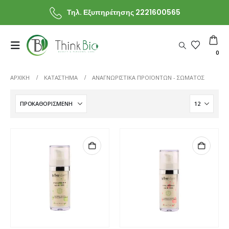
Τηλ. Εξυπηρέτησης 2221600565
0
ΑΡΧΙΚΗ
ΚΑΤΆΣΤΗΜΑ
ΑΝΑΓΝΩΡΙΣΤΙΚΆ ΠΡΟΪΌΝΤΩΝ -
ΣΏΜΑΤΟΣ