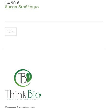
0
από 5
14,90
€
Άμεσα διαθέσιμο
Ωράριο Λειτουργίας