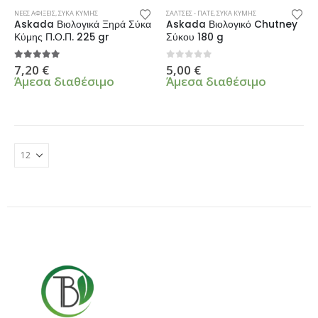
ΝΕΕΣ ΑΦΙΞΕΙΣ
,
ΣΥΚΑ ΚΥΜΗΣ
ΣΑΛΤΣΕΣ - ΠΑΤΕ
,
ΣΥΚΑ ΚΥΜΗΣ
Askada Βιολογικά Ξηρά Σύκα
Askada Βιολογικό Chutney
Κύμης Π.Ο.Π. 225 gr
Σύκου 180 g
5.00
από 5
0
από 5
7,20
€
5,00
€
Άμεσα διαθέσιμο
Άμεσα διαθέσιμο